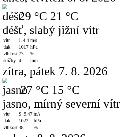
29 °C
21 °C
déšť, slabý jižní vítr
vítr
J, 4.4
m/s
tlak
1017
hPa
vlhkost
73
%
srážky
4
mm
zítra, pátek 7. 8. 2026
27 °C
15 °C
jasno, mírný severní vítr
vítr
S, 5.47
m/s
tlak
1022
hPa
vlhkost
38
%