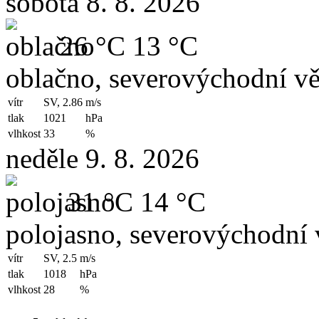
sobota 8. 8. 2026
26 °C
13 °C
oblačno, severovýchodní vě
vítr
SV, 2.86
m/s
tlak
1021
hPa
vlhkost
33
%
neděle 9. 8. 2026
31 °C
14 °C
polojasno, severovýchodní 
vítr
SV, 2.5
m/s
tlak
1018
hPa
vlhkost
28
%