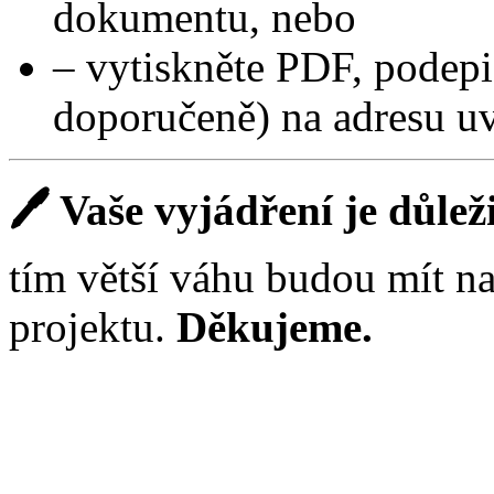
dokumentu, nebo
– vytiskněte PDF, podepiš
doporučeně) na adresu uv
🖊️ Vaše vyjádření je důlež
tím větší váhu budou mít n
projektu.
Děkujeme.