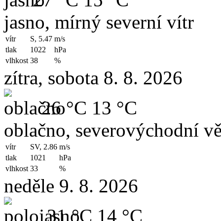
jasno, mírný severní vítr
vítr
S, 5.47
m/s
tlak
1022
hPa
vlhkost
38
%
zítra, sobota 8. 8. 2026
26 °C
13 °C
oblačno, severovýchodní vě
vítr
SV, 2.86
m/s
tlak
1021
hPa
vlhkost
33
%
neděle 9. 8. 2026
31 °C
14 °C