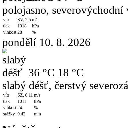
polojasno, severovýchodní 
vítr
SV, 2.5
m/s
tlak
1018
hPa
vlhkost
28
%
pondělí 10. 8. 2026
36 °C
18 °C
slabý déšť, čerstvý severozá
vítr
SZ, 8.11
m/s
tlak
1011
hPa
vlhkost
24
%
srážky
0.42
mm