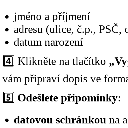
jméno a příjmení
adresu (ulice, č.p., PSČ, 
datum narození
4️⃣ Klikněte na tlačítko
„Vy
vám připraví dopis ve form
5️⃣
Odešlete připomínky
:
datovou schránkou
na a