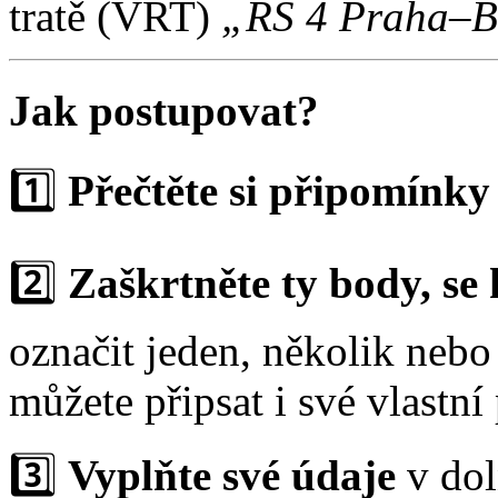
tratě (VRT)
„RS 4 Praha–Ba
Jak postupovat?
1️⃣
Přečtěte si připomínky
2️⃣
Zaškrtněte ty body, se 
označit jeden, několik neb
můžete připsat i své vlastn
3️⃣
Vyplňte své údaje
v dol