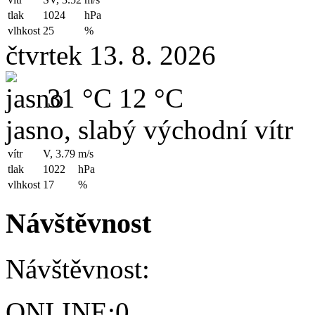
tlak
1024
hPa
vlhkost
25
%
čtvrtek 13. 8. 2026
31 °C
12 °C
jasno, slabý východní vítr
vítr
V, 3.79
m/s
tlak
1022
hPa
vlhkost
17
%
Návštěvnost
Návštěvnost:
ONLINE:
0