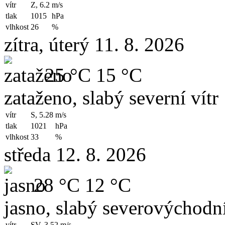
vítr
Z, 6.2
m/s
tlak
1015
hPa
vlhkost
26
%
zítra, úterý 11. 8. 2026
25 °C
15 °C
zataženo, slabý severní vítr
vítr
S, 5.28
m/s
tlak
1021
hPa
vlhkost
33
%
středa 12. 8. 2026
28 °C
12 °C
jasno, slabý severovýchodní
vítr
SV, 3.52
m/s