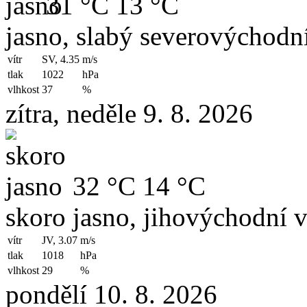
31 °C
13 °C
jasno, slabý severovýchodní
vítr
SV, 4.35
m/s
tlak
1022
hPa
vlhkost
37
%
zítra, neděle 9. 8. 2026
32 °C
14 °C
skoro jasno, jihovýchodní v
vítr
JV, 3.07
m/s
tlak
1018
hPa
vlhkost
29
%
pondělí 10. 8. 2026