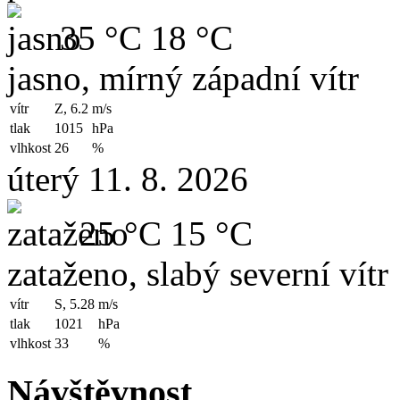
35 °C
18 °C
jasno, mírný západní vítr
vítr
Z, 6.2
m/s
tlak
1015
hPa
vlhkost
26
%
úterý 11. 8. 2026
25 °C
15 °C
zataženo, slabý severní vítr
vítr
S, 5.28
m/s
tlak
1021
hPa
vlhkost
33
%
Návštěvnost