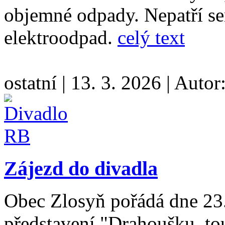
objemné odpady. Nepatří s
elektroodpad.
celý text
ostatní
|
13. 3. 2026
|
Autor
Zájezd do divadla
Obec Zlosyň pořádá dne 23.
představení "Drahoušku, to