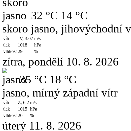
32 °C
14 °C
skoro jasno, jihovýchodní v
vítr
JV, 3.07
m/s
tlak
1018
hPa
vlhkost
29
%
zítra, pondělí 10. 8. 2026
35 °C
18 °C
jasno, mírný západní vítr
vítr
Z, 6.2
m/s
tlak
1015
hPa
vlhkost
26
%
úterý 11. 8. 2026