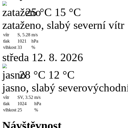
25 °C
15 °C
zataženo, slabý severní vítr
vítr
S, 5.28
m/s
tlak
1021
hPa
vlhkost
33
%
středa 12. 8. 2026
28 °C
12 °C
jasno, slabý severovýchodní
vítr
SV, 3.52
m/s
tlak
1024
hPa
vlhkost
25
%
Návštěvnost