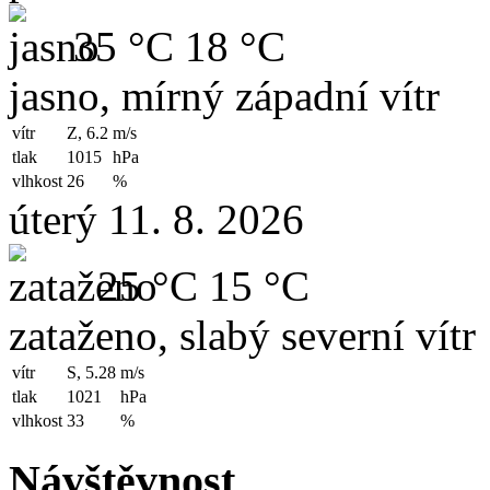
35 °C
18 °C
jasno, mírný západní vítr
vítr
Z, 6.2
m/s
tlak
1015
hPa
vlhkost
26
%
úterý 11. 8. 2026
25 °C
15 °C
zataženo, slabý severní vítr
vítr
S, 5.28
m/s
tlak
1021
hPa
vlhkost
33
%
Návštěvnost