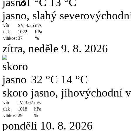
31 °C
13 °C
jasno, slabý severovýchodní
vítr
SV, 4.35
m/s
tlak
1022
hPa
vlhkost
37
%
zítra, neděle 9. 8. 2026
32 °C
14 °C
skoro jasno, jihovýchodní v
vítr
JV, 3.07
m/s
tlak
1018
hPa
vlhkost
29
%
pondělí 10. 8. 2026