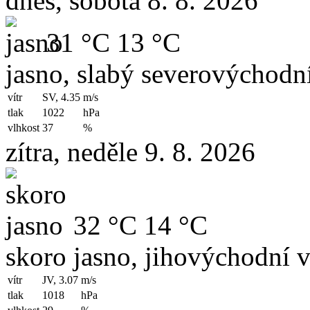
dnes, sobota 8. 8. 2026
31 °C
13 °C
jasno, slabý severovýchodní
vítr
SV, 4.35
m/s
tlak
1022
hPa
vlhkost
37
%
zítra, neděle 9. 8. 2026
32 °C
14 °C
skoro jasno, jihovýchodní v
vítr
JV, 3.07
m/s
tlak
1018
hPa