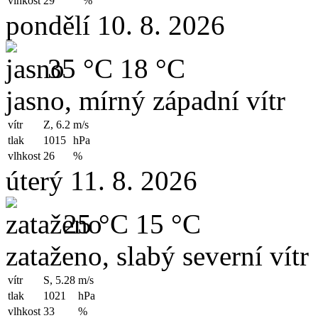
vlhkost
29
%
pondělí 10. 8. 2026
35 °C
18 °C
jasno, mírný západní vítr
vítr
Z, 6.2
m/s
tlak
1015
hPa
vlhkost
26
%
úterý 11. 8. 2026
25 °C
15 °C
zataženo, slabý severní vítr
vítr
S, 5.28
m/s
tlak
1021
hPa
vlhkost
33
%