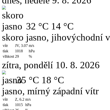
dnes, neděle 9. 8. 2026
32 °C
14 °C
skoro jasno, jihovýchodní v
vítr
JV, 3.07
m/s
tlak
1018
hPa
vlhkost
29
%
zítra, pondělí 10. 8. 2026
35 °C
18 °C
jasno, mírný západní vítr
vítr
Z, 6.2
m/s
tlak
1015
hPa