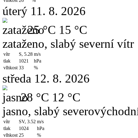
vlhkost
26
%
úterý 11. 8. 2026
25 °C
15 °C
zataženo, slabý severní vítr
vítr
S, 5.28
m/s
tlak
1021
hPa
vlhkost
33
%
středa 12. 8. 2026
28 °C
12 °C
jasno, slabý severovýchodní
vítr
SV, 3.52
m/s
tlak
1024
hPa
vlhkost
25
%