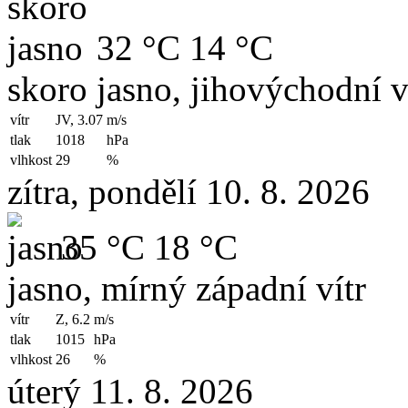
32 °C
14 °C
skoro jasno, jihovýchodní v
vítr
JV, 3.07
m/s
tlak
1018
hPa
vlhkost
29
%
zítra, pondělí 10. 8. 2026
35 °C
18 °C
jasno, mírný západní vítr
vítr
Z, 6.2
m/s
tlak
1015
hPa
vlhkost
26
%
úterý 11. 8. 2026