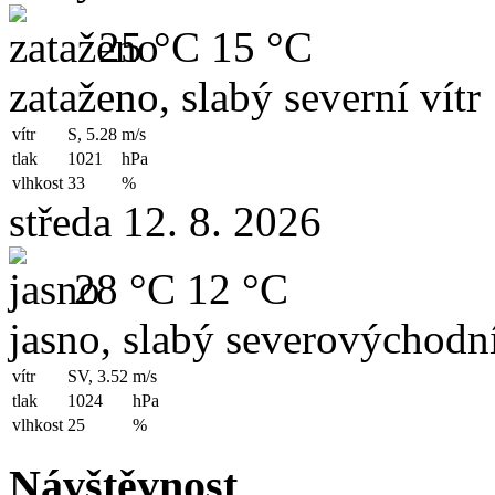
25 °C
15 °C
zataženo, slabý severní vítr
vítr
S, 5.28
m/s
tlak
1021
hPa
vlhkost
33
%
středa 12. 8. 2026
28 °C
12 °C
jasno, slabý severovýchodní
vítr
SV, 3.52
m/s
tlak
1024
hPa
vlhkost
25
%
Návštěvnost