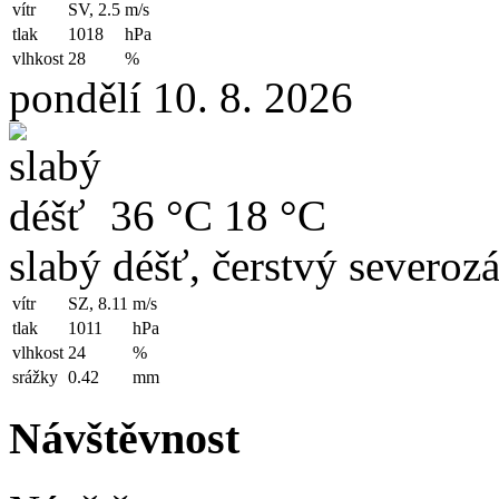
vítr
SV, 2.5
m/s
tlak
1018
hPa
vlhkost
28
%
pondělí 10. 8. 2026
36 °C
18 °C
slabý déšť, čerstvý severozá
vítr
SZ, 8.11
m/s
tlak
1011
hPa
vlhkost
24
%
srážky
0.42
mm
Návštěvnost