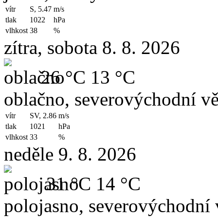
vítr
S, 5.47
m/s
tlak
1022
hPa
vlhkost
38
%
zítra, sobota 8. 8. 2026
26 °C
13 °C
oblačno, severovýchodní vě
vítr
SV, 2.86
m/s
tlak
1021
hPa
vlhkost
33
%
neděle 9. 8. 2026
31 °C
14 °C
polojasno, severovýchodní 