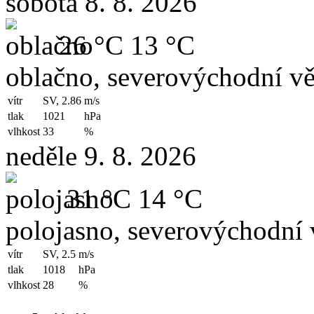
sobota 8. 8. 2026
26 °C
13 °C
oblačno, severovýchodní vě
vítr
SV, 2.86
m/s
tlak
1021
hPa
vlhkost
33
%
neděle 9. 8. 2026
31 °C
14 °C
polojasno, severovýchodní 
vítr
SV, 2.5
m/s
tlak
1018
hPa
vlhkost
28
%