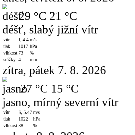
29 °C
21 °C
déšť, slabý jižní vítr
vítr
J, 4.4
m/s
tlak
1017
hPa
vlhkost
73
%
srážky
4
mm
zítra, pátek 7. 8. 2026
27 °C
15 °C
jasno, mírný severní vítr
vítr
S, 5.47
m/s
tlak
1022
hPa
vlhkost
38
%