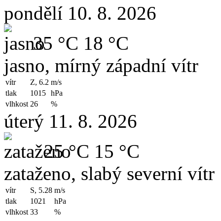
pondělí 10. 8. 2026
35 °C
18 °C
jasno, mírný západní vítr
vítr
Z, 6.2
m/s
tlak
1015
hPa
vlhkost
26
%
úterý 11. 8. 2026
25 °C
15 °C
zataženo, slabý severní vítr
vítr
S, 5.28
m/s
tlak
1021
hPa
vlhkost
33
%