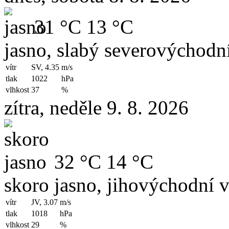
31 °C
13 °C
jasno, slabý severovýchodní
vítr
SV, 4.35
m/s
tlak
1022
hPa
vlhkost
37
%
zítra, neděle 9. 8. 2026
32 °C
14 °C
skoro jasno, jihovýchodní v
vítr
JV, 3.07
m/s
tlak
1018
hPa
vlhkost
29
%