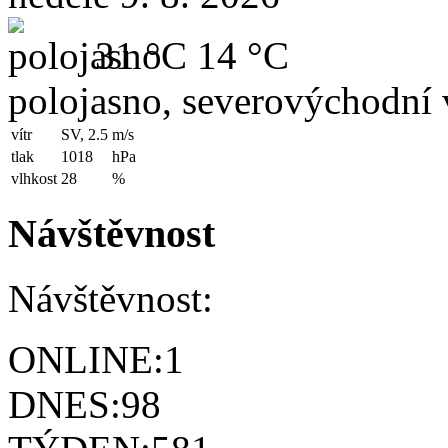
31 °C
14 °C
polojasno, severovýchodní 
vítr
SV, 2.5
m/s
tlak
1018
hPa
vlhkost
28
%
Návštěvnost
Návštěvnost:
ONLINE:
1
DNES:
98