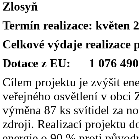
Zlosyň
Termín realizace:
květen 
Celkové výdaje realizace
Dotace z EU: 1 076 490
Cílem projektu je zvýšit en
veřejného osvětlení v obci 
výměna 87 ks svítidel za no
zdroji. Realizací projektu d
energie o 90 % proti původ