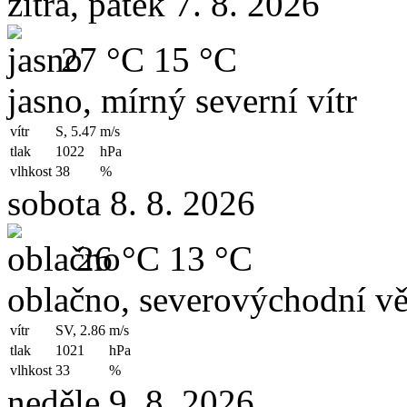
zítra, pátek 7. 8. 2026
27 °C
15 °C
jasno, mírný severní vítr
vítr
S, 5.47
m/s
tlak
1022
hPa
vlhkost
38
%
sobota 8. 8. 2026
26 °C
13 °C
oblačno, severovýchodní vě
vítr
SV, 2.86
m/s
tlak
1021
hPa
vlhkost
33
%
neděle 9. 8. 2026