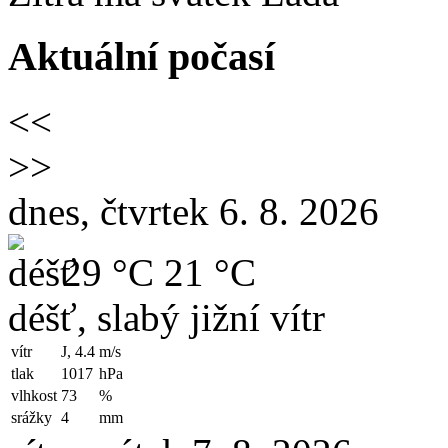
Aktuální počasí
<<
>>
dnes, čtvrtek 6. 8. 2026
29 °C
21 °C
déšť, slabý jižní vítr
vítr
J, 4.4
m/s
tlak
1017
hPa
vlhkost
73
%
srážky
4
mm